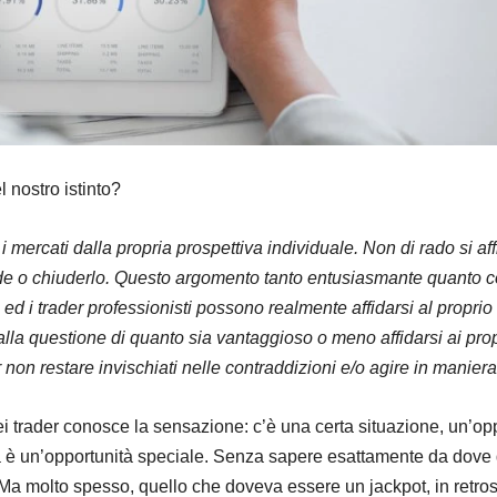
 nostro istinto?
i mercati dalla propria prospettiva individuale. Non di rado si affi
ade o chiuderlo. Questo argomento tanto entusiasmante quanto co
i ed i trader professionisti possono realmente affidarsi al proprio
la questione di quanto sia vantaggioso o meno affidarsi ai propri
 non restare invischiati nelle contraddizioni e/o agire in manier
 trader conosce la sensazione: c’è una certa situazione, un’oppor
è un’opportunità speciale. Senza sapere esattamente da dove de
Ma molto spesso, quello che doveva essere un jackpot, in retrospet