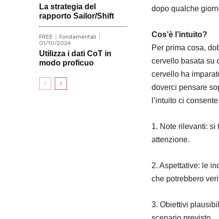
La strategia del
dopo qualche giorno
rapporto Sailor/Shift
Cos’è l’intuito?
FREE
Fondamentali
01/10/2024
Per prima cosa, dobb
Utilizza i dati CoT in
cervello basata su 
modo proficuo
cervello ha imparato
doverci pensare sop
l’intuito ci consent
1. Note rilevanti: s
attenzione.
2. Aspettative: le 
che potrebbero veri
3. Obiettivi plausib
scenario previsto.