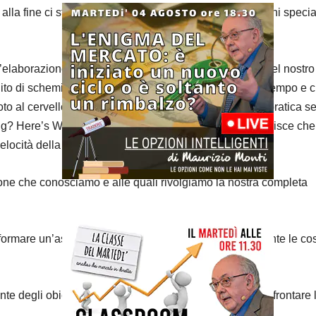
alla fine ci stiamo soltanto immaginando delle situazioni specia
n’elaborazione inconscia delle informazioni all’interno del nostro
lito di schemi che abbiamo percepito con l’andare del tempo e c
to al cervello, meglio saprà intuitivamente metterlo in pratica s
ng? Here’s What the Science Says”, Al Pittampalli asserisce che
elocità della luce:
azione che conosciamo e alle quali rivolgiamo la nostra completa
 formare un’aspettativa. Vediamo con gli occhi della mente le co
nte degli obiettivi che ci piacerebbe raggiungere nell’affrontare 