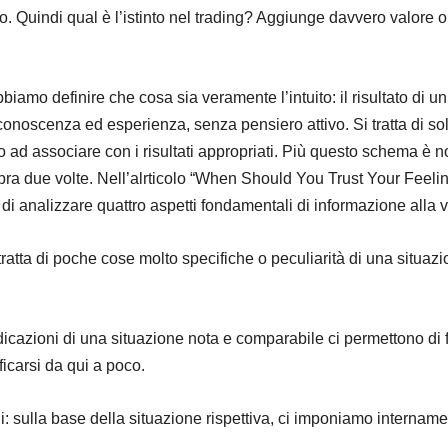
. Quindi qual è l’istinto nel trading? Aggiunge davvero valore o 
iamo definire che cosa sia veramente l’intuito: il risultato di u
conoscenza ed esperienza, senza pensiero attivo. Si tratta di so
 ad associare con i risultati appropriati. Più questo schema è no
ra due volte. Nell’alrticolo “When Should You Trust Your Feeli
e di analizzare quattro aspetti fondamentali di informazione alla v
i tratta di poche cose molto specifiche o peculiarità di una situ
indicazioni di una situazione nota e comparabile ci permettono di
ficarsi da qui a poco.
ili: sulla base della situazione rispettiva, ci imponiamo intername