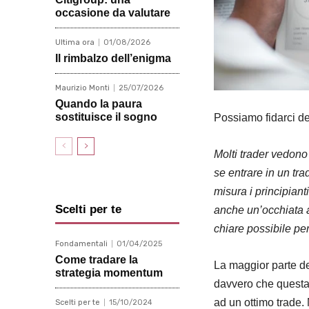
occasione da valutare
Ultima ora
01/08/2026
Il rimbalzo dell’enigma
Maurizio Monti
25/07/2026
Quando la paura
sostituisce il sogno
Possiamo fidarci del
Molti trader vedono 
se entrare in un tr
misura i principiant
Scelti per te
anche un’occhiata al
chiare possibile per
Fondamentali
01/04/2025
Come tradare la
La maggior parte dei
strategia momentum
davvero che questa 
ad un ottimo trade. 
Scelti per te
15/10/2024