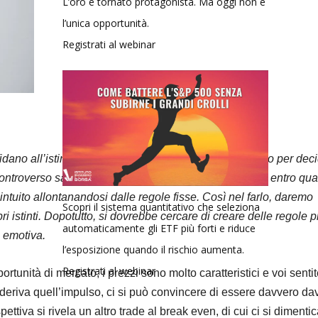
L’oro è tornato protagonista. Ma oggi non è
l’unica opportunità.
Registrati al webinar
dano all’istinto di pancia, ossia, usano il proprio intuito per dec
ntroverso sarà oggetto di investigazione per scoprire entro qua
 intuito allontanandosi dalle regole fisse. Così nel farlo, daremo
Scopri il sistema quantitativo che seleziona
 istinti. Dopotutto, si dovrebbe cercare di creare delle regole p
automaticamente gli ETF più forti e riduce
a emotiva.
l’esposizione quando il rischio aumenta.
Registrati al webinar
tunità di mercato, i prezzi sono molto caratteristici e voi senti
riva quell’impulso, ci si può convincere di essere davvero da
tiva si rivela un altro trade al break even, di cui ci si dimenti