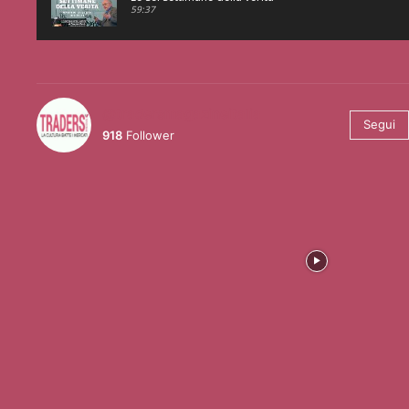
59:37
@tradersmagazineitalia
Segui
918
Follower