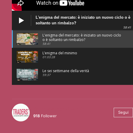
L'enigma del mercato: è iniziato un nuovo ciclo o è
soltanto un rimbalzo?
58:41
L'enigma del mercato: è iniziato un nuovo ciclo
o è soltanto un rimbalzo?
58:41
L’enigma del minimo
01:03:28
Le sei settimane della verità
59:37
@tradersmagazineitalia
Segui
918
Follower