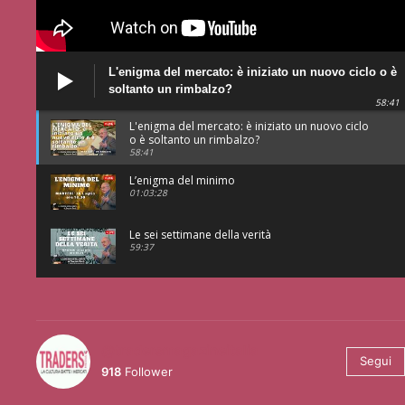
L'enigma del mercato: è iniziato un nuovo ciclo o è
soltanto un rimbalzo?
58:41
L'enigma del mercato: è iniziato un nuovo ciclo
o è soltanto un rimbalzo?
58:41
L’enigma del minimo
01:03:28
Le sei settimane della verità
59:37
@tradersmagazineitalia
Segui
918
Follower