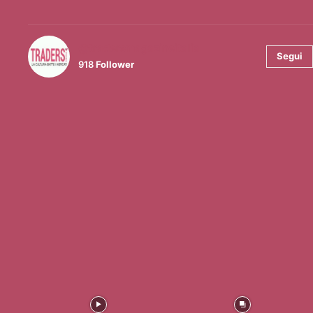
@tradersmagazineitalia
Segui
918
Follower