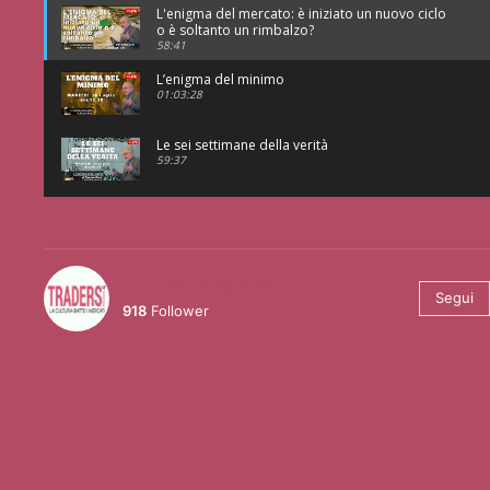
L'enigma del mercato: è iniziato un nuovo ciclo
o è soltanto un rimbalzo?
58:41
L’enigma del minimo
01:03:28
Le sei settimane della verità
59:37
@tradersmagazineitalia
Segui
918
Follower