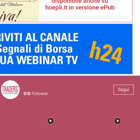
@tradersmagazineitalia
Segui
918
Follower