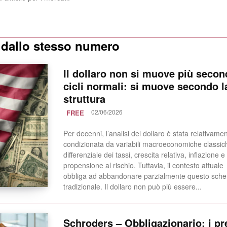
i dallo stesso numero
Il dollaro non si muove più seco
cicli normali: si muove secondo l
struttura
02/06/2026
FREE
Per decenni, l’analisi del dollaro è stata relativame
condizionata da variabili macroeconomiche classic
differenziale dei tassi, crescita relativa, inflazione e
propensione al rischio. Tuttavia, il contesto attuale
obbliga ad abbandonare parzialmente questo sch
tradizionale. Il dollaro non può più essere...
Schroders – Obbligazionario: i pr