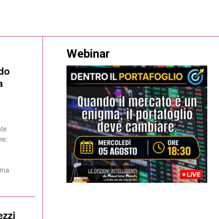
Webinar
ndo
a
nte
he:
ema
ezzi