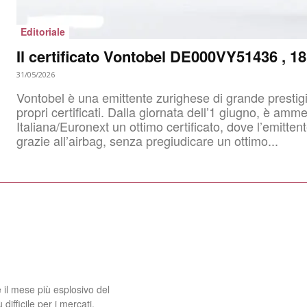
Editoriale
Il certificato Vontobel DE000VY51436 , 
31/05/2026
Vontobel è una emittente zurighese di grande prestigio 
propri certificati. Dalla giornata dell’1 giugno, è ammesso al listing sul segmento Sedex di Borsa
Italiana/Euronext un ottimo certificato, dove l’emittent
grazie all’airbag, senza pregiudicare un ottimo...
 il mese più esplosivo del
ifficile per i mercati.