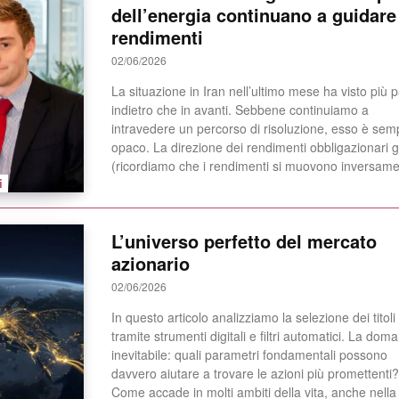
dell’energia continuano a guidare 
rendimenti
02/06/2026
La situazione in Iran nell’ultimo mese ha visto più p
indietro che in avanti. Sebbene continuiamo a
intravedere un percorso di risoluzione, esso è sem
opaco. La direzione dei rendimenti obbligazionari globali
(ricordiamo che i rendimenti si muovono inversame
i
L’universo perfetto del mercato
azionario
02/06/2026
In questo articolo analizziamo la selezione dei titoli
tramite strumenti digitali e filtri automatici. La dom
inevitabile: quali parametri fondamentali possono
davvero aiutare a trovare le azioni più promettenti?
Come accade in molti ambiti della vita, anche nella