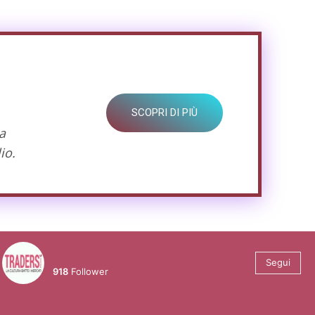
SCOPRI DI PIÙ
a
io.
@tradersmagazineitalia
Segui
918
Follower