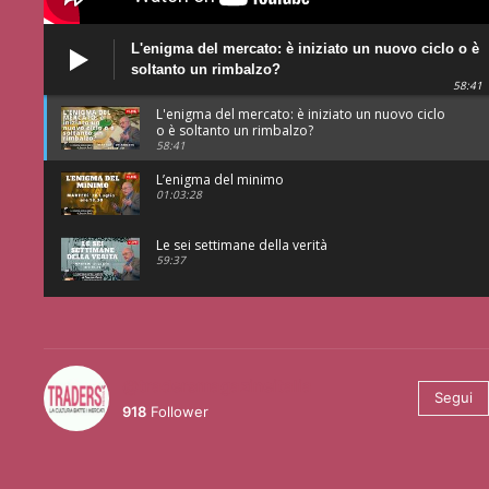
L'enigma del mercato: è iniziato un nuovo ciclo o è
soltanto un rimbalzo?
58:41
L'enigma del mercato: è iniziato un nuovo ciclo
o è soltanto un rimbalzo?
58:41
L’enigma del minimo
01:03:28
Le sei settimane della verità
59:37
@tradersmagazineitalia
Segui
918
Follower