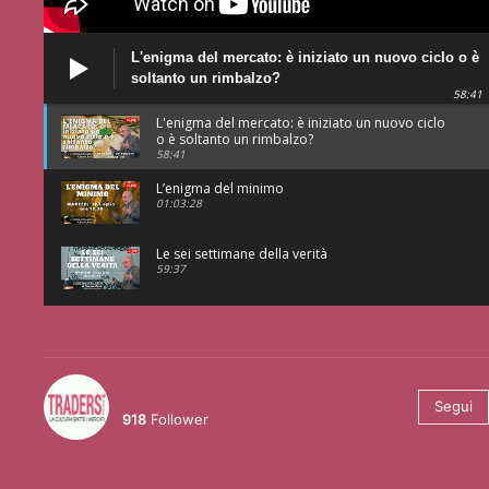
L'enigma del mercato: è iniziato un nuovo ciclo o è
soltanto un rimbalzo?
58:41
L'enigma del mercato: è iniziato un nuovo ciclo
o è soltanto un rimbalzo?
58:41
L’enigma del minimo
01:03:28
Le sei settimane della verità
59:37
@tradersmagazineitalia
Segui
918
Follower