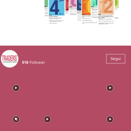
@tradersmagazineitalia
Segui
918
Follower