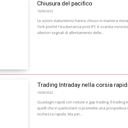
Chiusura del paciﬁco
16/08/2022
Le azioni statunitensi hanno chiuso in maniera mist
York poiché l'esuberanza post IPC è svanita nonosta
ulteriori segnali di allentamento delle...
Trading Intraday nella corsia rapid
16/08/2022
Guadagni rapidi con notizie e gap trading. Il trading 
quelli che in particolare ci promette una prospettiva 
ricchezza rapida. Ma per...