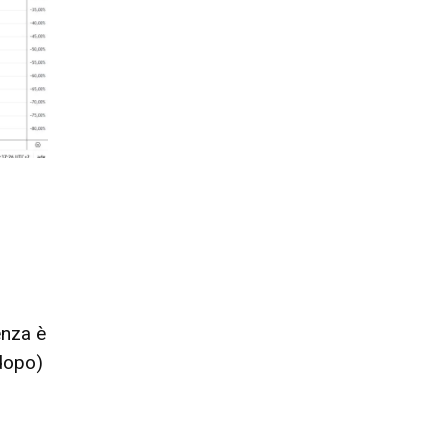
enza è
 dopo)