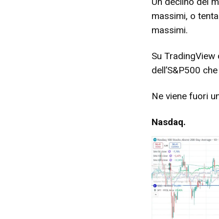
Un declino del 
massimi, o tentan
massimi.
Su TradingView d
dell’S&P500 che 
Ne viene fuori un
Nasdaq.