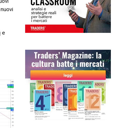
uovi
 nuovi
q e