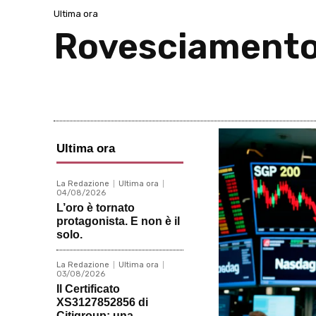
Ultima ora
Rovesciamento 
Ultima ora
La Redazione
Ultima ora
04/08/2026
L’oro è tornato
protagonista. E non è il
solo.
La Redazione
Ultima ora
03/08/2026
Il Certificato
XS3127852856 di
Citigroup: una