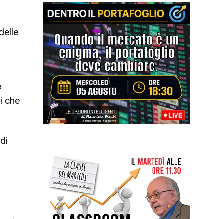
delle
e
i che
di