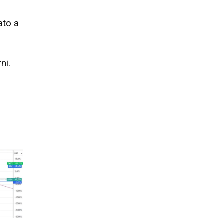
ato a
ni.