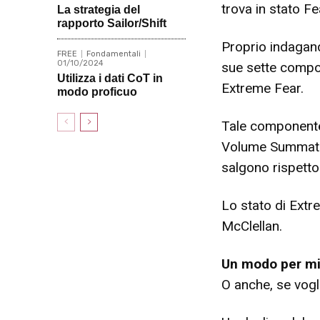
trova in stato Fe
La strategia del
rapporto Sailor/Shift
Proprio indagand
FREE
Fondamentali
01/10/2024
sue sette compone
Utilizza i dati CoT in
Extreme Fear.
modo proficuo
Tale componente 
Volume Summation
salgono rispetto
Lo stato di Extr
McClellan.
Un modo per mis
O anche, se vogli