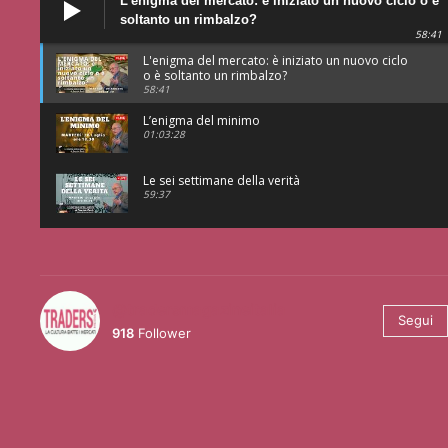
L'enigma del mercato: è iniziato un nuovo ciclo o è
soltanto un rimbalzo?
58:41
L'enigma del mercato: è iniziato un nuovo ciclo
o è soltanto un rimbalzo?
58:41
L’enigma del minimo
01:03:28
Le sei settimane della verità
59:37
@tradersmagazineitalia
Segui
918
Follower