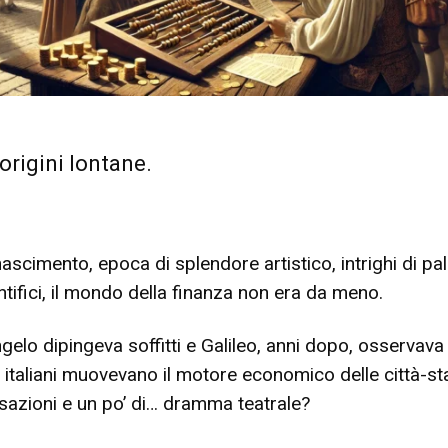
origini lontane.
nascimento, epoca di splendore artistico, intrighi di pa
ntifici, il mondo della finanza non era da meno.
elo dipingeva soffitti e Galileo, anni dopo, osservava 
ri italiani muovevano il motore economico delle città-st
ansazioni e un po’ di… dramma teatrale?