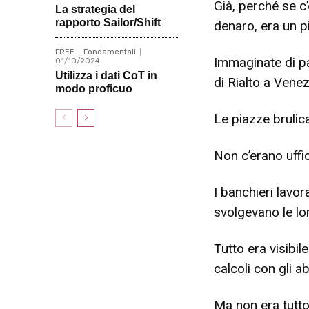
Già, perché se c
La strategia del
rapporto Sailor/Shift
denaro, era un pi
FREE
Fondamentali
Immaginate di pa
01/10/2024
Utilizza i dati CoT in
di Rialto a Venez
modo proficuo
Le piazze brulica
Non c’erano uffi
I banchieri lavor
svolgevano le lo
Tutto era visibi
calcoli con gli a
Ma non era tutto