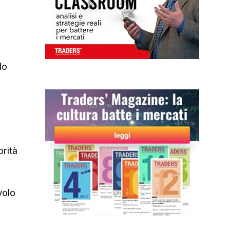
i
lo
orità
volo