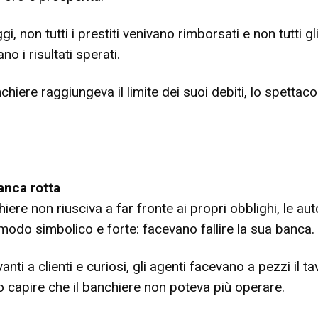
, non tutti i prestiti venivano rimborsati e non tutti gl
no i risultati sperati.
iere raggiungeva il limite dei suoi debiti, lo spettaco
banca rotta
re non riusciva a far fronte ai propri obblighi, le aut
 modo simbolico e forte: facevano fallire la sua banca.
nti a clienti e curiosi, gli agenti facevano a pezzi il ta
o capire che il banchiere non poteva più operare.