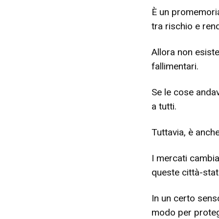
È un promemoria 
tra rischio e re
Allora non esist
fallimentari.
Se le cose andav
a tutti.
Tuttavia, è anch
I mercati cambiar
queste città-sta
In un certo sens
modo per protegg