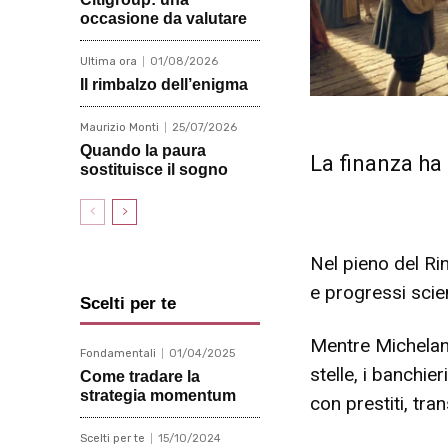
occasione da valutare
Ultima ora
01/08/2026
Il rimbalzo dell’enigma
Maurizio Monti
25/07/2026
Quando la paura
La finanza ha 
sostituisce il sogno
Nel pieno del Ri
e progressi scie
Scelti per te
Mentre Michelang
Fondamentali
01/04/2025
stelle, i banchie
Come tradare la
strategia momentum
con prestiti, tr
Scelti per te
15/10/2024