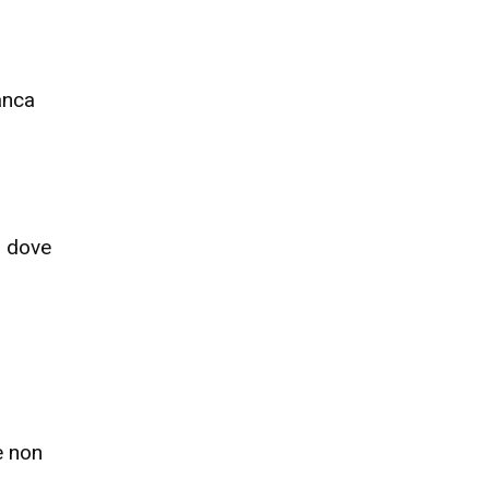
anca
o dove
e non