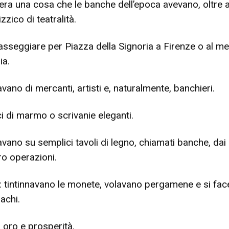
’era una cosa che le banche dell’epoca avevano, oltre a
zzico di teatralità.
sseggiare per Piazza della Signoria a Firenze o al m
ia.
vano di mercanti, artisti e, naturalmente, banchieri.
ci di marmo o scrivanie eleganti.
avano su semplici tavoli di legno, chiamati banche, dai 
ro operazioni.
le: tintinnavano le monete, volavano pergamene e si fa
bachi.
 oro e prosperità.