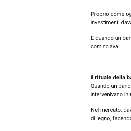
Proprio come oggi
investimenti dava
E quando un banch
cominciava.
Il rituale della 
Quando un banchie
intervenivano in
Nel mercato, dava
di legno, facend