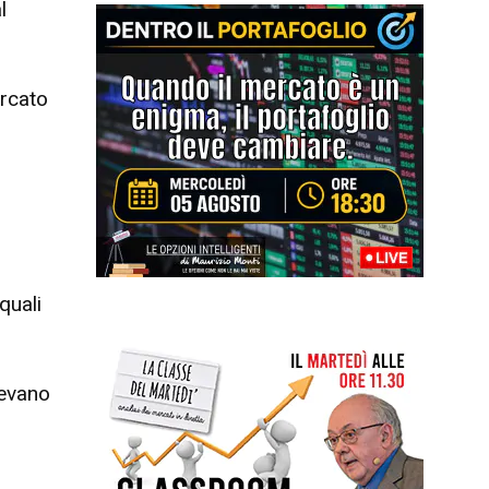
l
ercato
quali
cevano