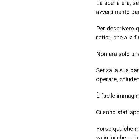
La scena era, se
avvertimento per g
Per descrivere q
rotta”, che alla f
Non era solo una
Senza la sua ban
operare, chiuden
È facile immagin
Ci sono stati ap
Forse qualche m
va in lui che mi 