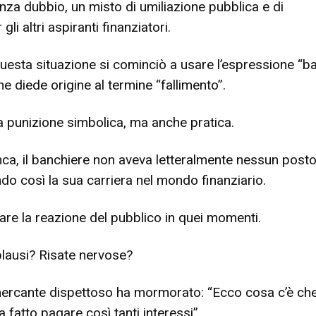
nza dubbio, un misto di umiliazione pubblica e di
li altri aspiranti finanziatori.
uesta situazione si cominciò a usare l’espressione “b
ine diede origine al termine “fallimento”.
 punizione simbolica, ma anche pratica.
ca, il banchiere non aveva letteralmente nessun post
do così la sua carriera nel mondo finanziario.
are la reazione del pubblico in quei momenti.
plausi? Risate nervose?
ercante dispettoso ha mormorato: “Ecco cosa c’è ch
ha fatto pagare così tanti interessi”.