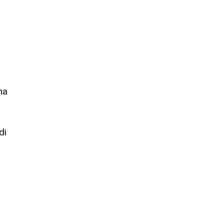
ma
di