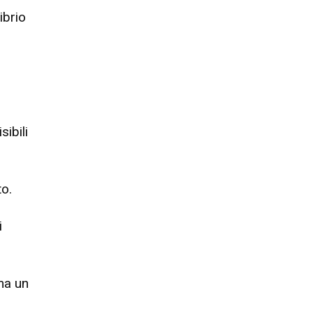
ibrio
ibili
to.
i
ma un