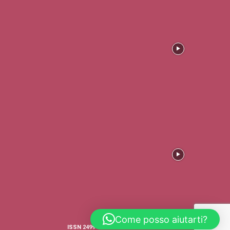
Come posso aiutarti?
ISSN 2499-4316 © COPYRIGHT - TRADERS'