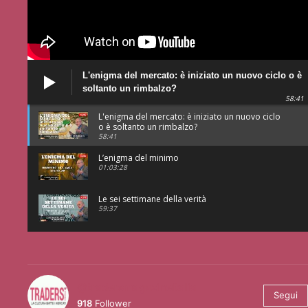
L'enigma del mercato: è iniziato un nuovo ciclo o è
soltanto un rimbalzo?
58:41
L'enigma del mercato: è iniziato un nuovo ciclo
o è soltanto un rimbalzo?
58:41
L’enigma del minimo
01:03:28
Le sei settimane della verità
59:37
@tradersmagazineitalia
Segui
918
Follower