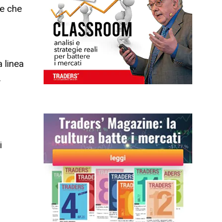
ne che
 linea
.
i