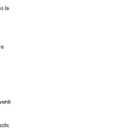
o la
re
venti
schi.