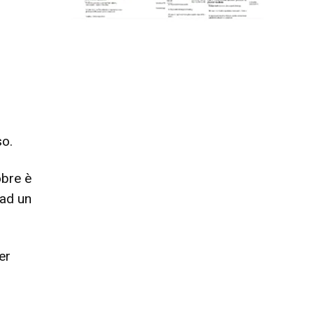
i
so.
obre è
 ad un
er