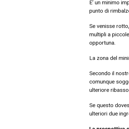
E’ un minimo impo
punto di rimbal
Se venisse rotto
multipli a picco
opportuna.
La zona del min
Secondo il nostr
comunque soggett
ulteriore ribasso
Se questo doves
ulteriori due ingr
La prospettiva 