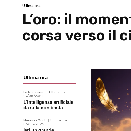
Ultima ora
L’oro: il momen
corsa verso il c
Ultima ora
La Redazione
Ultima ora
07/08/2026
L’intelligenza artificiale
da sola non basta
Maurizio Monti
Ultima ora
06/08/2026
Ieri un grande