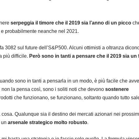
enere
serpeggia il timore che il 2019 sia l’anno di un picco
ch
 e probabilmente neanche nel 2021.
 fa 3082 sul future dell’S&P500. Alcuni ottimisti a oltranza dico
 più difficile.
Però sono in tanti a pensare che il 2019 sia un 
ando sono in tanti a pensarla in un modo, è più facile che avv
i non la pensa così, sono i soliti noti che devono
sostenere
rodotti che funzionano, se funzionano, soltanto quando tutto sal
 cosa. Qualunque sia il destino dei mercati azionari nei prossimi
i un
arsenale strategico molto robusto
.
di mi basta una strategia e io faccio solo quello. La formula vince