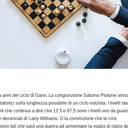
a anni del ciclo di Gann. La congiunzione Saturno Plutone orma
atistici sulla lunghezza possibile di un ciclo rialzista. I livelli stat
ti che continua a dire che 12.5 e 87.5 sono i livelli veri da guar
 coi decennali di Larry Williams. O la convinzione che le crisi
ono tali che sarà una guerra ad annientare la voglia di rialzo d