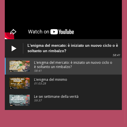
L'enigma del mercato: è iniziato un nuovo ciclo o è
soltanto un rimbalzo?
58:41
L'enigma del mercato: è iniziato un nuovo ciclo o
è soltanto un rimbalzo?
58:41
L’enigma del minimo
01:03:28
Le sei settimane della verità
59:37