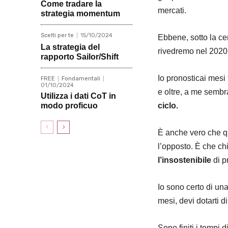
Come tradare la
mercati.
strategia momentum
Scelti per te
15/10/2024
Ebbene, sotto la c
La strategia del
rivedremo nel 2020
rapporto Sailor/Shift
Io pronosticai mesi
FREE
Fondamentali
01/10/2024
e oltre, a me sembra
Utilizza i dati CoT in
modo proficuo
ciclo.
È anche vero che qu
l’opposto. È che ch
l’insostenibile
di p
Io sono certo di una
mesi, devi dotarti d
Sono finiti i tempi 