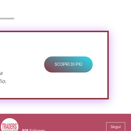
SCOPRI DI PIÙ
a
io.
@tradersmagazineitalia
Segui
918
Follower