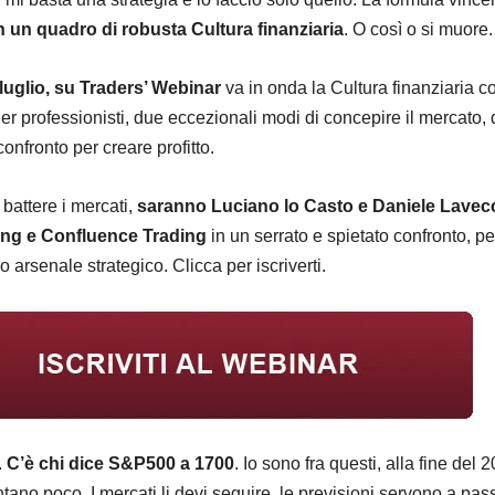
in un quadro di robusta Cultura finanziaria
. O così o si muore.
 luglio, su Traders’ Webinar
va in onda la Cultura finanziaria c
er professionisti, due eccezionali modi di concepire il mercato,
confronto per creare profitto.
 battere i mercati,
saranno Luciano lo Casto e Daniele Lavec
ing e Confluence Trading
in un serrato e spietato confronto, per
o arsenale strategico. Clicca per iscriverti.
.
C’è chi dice S&P500 a 1700
. Io sono fra questi, alla fine del 
tano poco. I mercati li devi seguire, le previsioni servono a pass