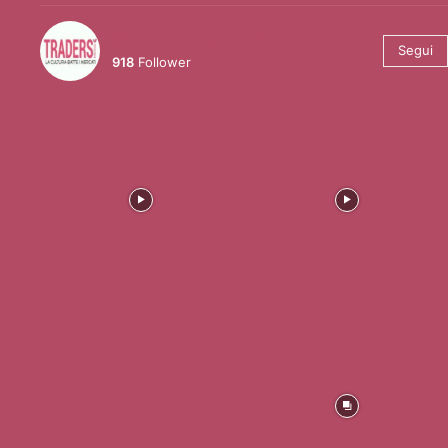
@tradersmagazineitalia
Segui
918
Follower