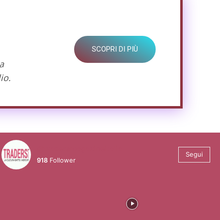
SCOPRI DI PIÙ
a
io.
@tradersmagazineitalia
Segui
918
Follower