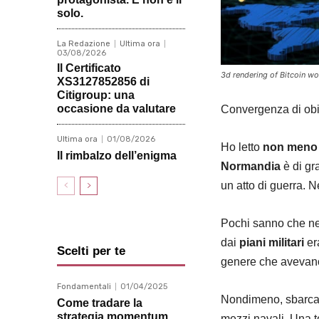
solo.
La Redazione
Ultima ora
03/08/2026
Il Certificato
3d rendering of Bitcoin w
XS3127852856 di
Citigroup: una
occasione da valutare
Convergenza di obie
Ultima ora
01/08/2026
Ho letto
non meno d
Il rimbalzo dell’enigma
Normandia
è di gr
un atto di guerra. N
Pochi sanno che nel 
dai
piani militari
era
Scelti per te
genere che avevano 
Fondamentali
01/04/2025
Nondimeno, sbarcaro
Come tradare la
strategia momentum
mezzi navali. Una t