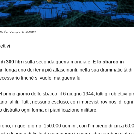
ord for computer screen
ttivi
i 300 libri
sulla seconda guerra mondiale. E
lo sbarco in
an lunga uno dei temi più affascinanti, nella sua drammaticità di
ecessario finché si vuole, ma guerra fu.
primo giorno dello sbarco, il 6 giugno 1944, tutti gli obiettivi pre
no falliti. Tutti, nessuno escluso, con imprevisti rovinosi di ogni
distrutto ogni forma di pianificazione militare.
no, in quel giorno, 150.000 uomini, con l’impiego di circa 6.0
esta di ponte difficile da respingere in mare, che sarebbe stata 