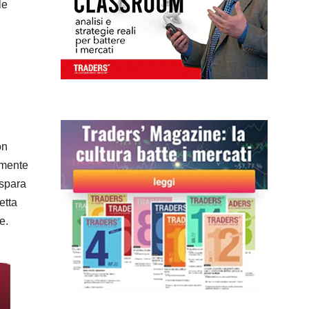
le
on
amente
 spara
etta
e.