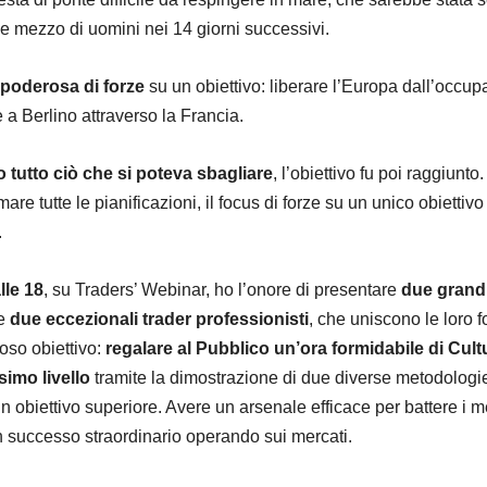
 e mezzo di uomini nei 14 giorni successivi.
poderosa di forze
su un obiettivo: liberare l’Europa dall’occu
 a Berlino attraverso la Francia.
 tutto ciò che si poteva sbagliare
, l’obiettivo fu poi raggiunto.
are tutte le pianificazioni, il focus di forze su un unico obiettiv
.
lle 18
, su Traders’ Webinar, ho l’onore di presentare
due grand
e
due eccezionali trader professionisti
, che uniscono le loro f
oso obiettivo:
regalare al Pubblico un’ora formidabile di Cult
ssimo livello
tramite la dimostrazione di due diverse metodologi
 obiettivo superiore. Avere un arsenale efficace per battere i me
n successo straordinario operando sui mercati.