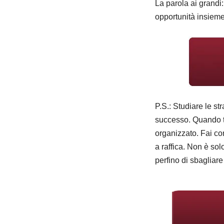
La parola ai grandi
opportunità insieme.
P.S.: Studiare le str
successo. Quando t
organizzato. Fai conv
a raffica. Non è sol
perfino di sbagliar