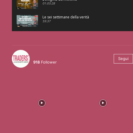
01:03:28
Le sei settimane della verità
59:37
@tradersmagazineitalia
Segui
918
Follower