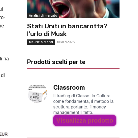
ul
Analisi di mercato
ro-
Stati Uniti in bancarotta?
ne
l’urlo di Musk
06/07/2025
Maurizio Monti
di ha
Prodotti scelti per te
 di
Classroom
Il trading di Classe: la Cultura
come fondamenta, il metodo la
struttura portante, il money
management il tetto.
Visualizza prodotto