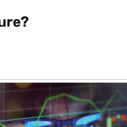
ture?
5