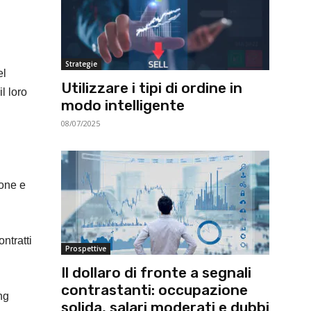
Strategie
el
Utilizzare i tipi di ordine in
l loro
modo intelligente
08/07/2025
ione e
ntratti
Prospettive
Il dollaro di fronte a segnali
contrastanti: occupazione
ng
solida, salari moderati e dubbi