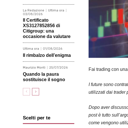
La Redazione
Ultima ora
03/08/2026
Il Certificato
XS3127852856 di
Citigroup: una
occasione da valutare
Ultima ora
01/08/2026
Il rimbalzo dell’enigma
Maurizio Monti
25/07/2026
Fai trading con una
Quando la paura
sostituisce il sogno
I future sono contra
utilizzati dai trader
Dopo aver discusso l
post è tutto sull’ar
Scelti per te
come vengono utilizz