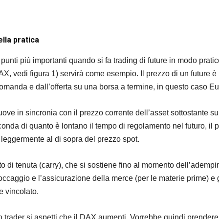
lla pratica
 punti più importanti quando si fa trading di future in modo pratico
X, vedi figura 1) servirà come esempio. Il prezzo di un future è
omanda e dall’offerta su una borsa a termine, in questo caso Eu
ve in sincronia con il prezzo corrente dell’asset sottostante su
onda di quanto è lontano il tempo di regolamento nel futuro, il 
o leggermente al di sopra del prezzo spot.
to di tenuta (carry), che si sostiene fino al momento dell’ademp
toccaggio e l’assicurazione della merce (per le materie prime) e g
le vincolato.
trader si aspetti che il DAX aumenti. Vorrebbe quindi prender