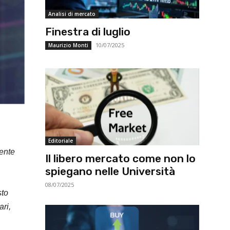
Analisi di mercato
Finestra di luglio
10/07/2025
Maurizio Monti
Editoriale
mente
Il libero mercato come non lo
spiegano nelle Università
08/07/2025
sto
ari,