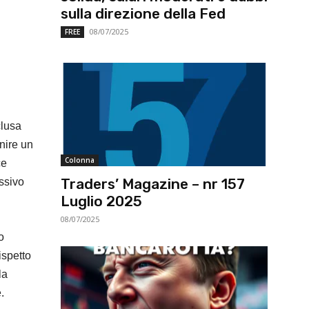
sulla direzione della Fed
08/07/2025
FREE
clusa
rnire un
Colonna
ce
Traders’ Magazine – nr 157
ssivo
Luglio 2025
08/07/2025
o
ispetto
la
.