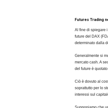
Futures Trading ne
Al fine di spiegare i
future del DAX (FDA
determinato dalla d
Generalmente si muo
mercato cash. A sec
del future è quotat
Ciò è dovuto al cos
soprattutto per lo s
interessi sul capita
Supponiamo che un 