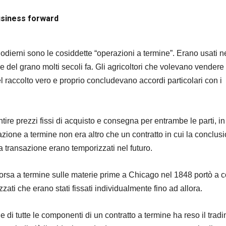
 business forward
 odierni sono le cosiddette “operazioni a termine”. Erano usati n
 del grano molti secoli fa. Gli agricoltori che volevano vendere i
l raccolto vero e proprio concludevano accordi particolari con i
ntire prezzi fissi di acquisto e consegna per entrambe le parti, in
azione a termine non era altro che un contratto in cui la conclus
 transazione erano temporizzati nel futuro.
borsa a termine sulle materie prime a Chicago nel 1848 portò a co
zati che erano stati fissati individualmente fino ad allora.
e di tutte le componenti di un contratto a termine ha reso il tradi