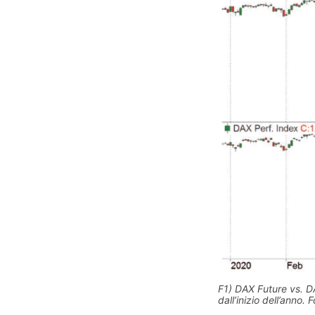
F1) DAX Future vs. DA
dall’inizio dell’anno