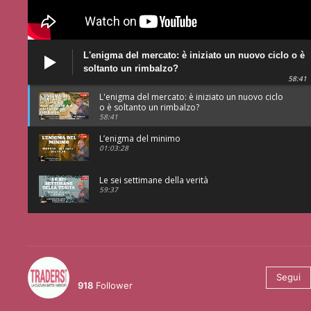
L'enigma del mercato: è iniziato un nuovo ciclo o è
soltanto un rimbalzo?
58:41
L'enigma del mercato: è iniziato un nuovo ciclo
o è soltanto un rimbalzo?
58:41
L’enigma del minimo
01:03:28
Le sei settimane della verità
59:37
@tradersmagazineitalia
Segui
918
Follower