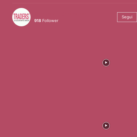
@tradersmagazineitalia
Segui
918
Follower