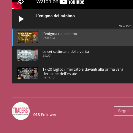
L’enigma del minimo
01:03:28
L’enigma del minimo
01:03:28
Le sei settimane della verità
59:37
17-20 luglio: il mercato è davanti alla prima vera
decisione dell'estate
01:15:22
@tradersmagazineitalia
Segui
918
Follower