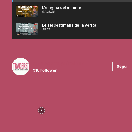
L’enigma del minimo
01:03:28
Le sei settimane della verità
59:37
@tradersmagazineitalia
Segui
918
Follower