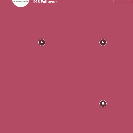
918
Follower