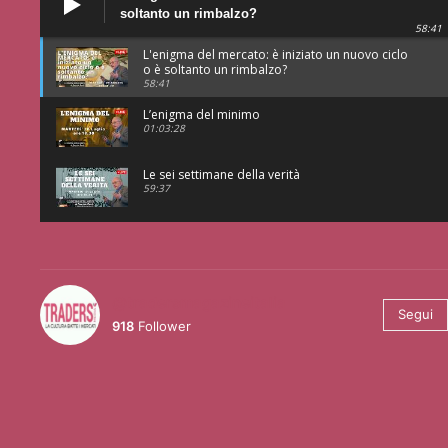
soltanto un rimbalzo?
58:41
L'enigma del mercato: è iniziato un nuovo ciclo
o è soltanto un rimbalzo?
58:41
L’enigma del minimo
01:03:28
Le sei settimane della verità
59:37
@tradersmagazineitalia
Segui
918
Follower