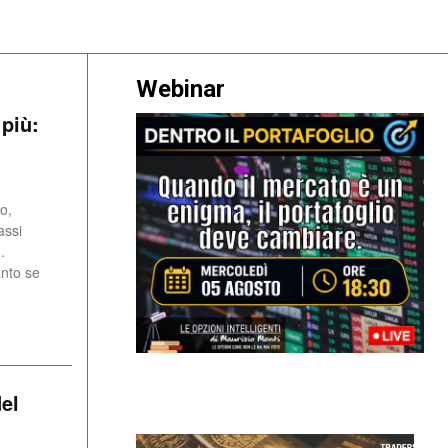
Webinar
 più:
o,
assi
.
anto se
del