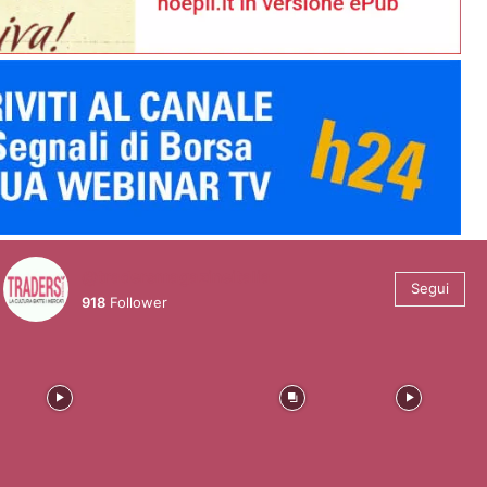
@tradersmagazineitalia
Segui
918
Follower