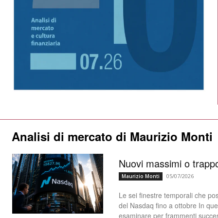
Analisi di mercato di Maurizio Monti
Nuovi massimi o trappo
05/07/2026
Maurizio Monti
Le sei finestre temporali che po
del Nasdaq fino a ottobre In questo articolo, intendiamo
esaminare per frammenti successiv