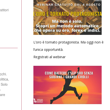
titori
L’oro è tornato protagonista. Ma oggi non è
l’unica opportunità.
Registrati al webinar
cchi.
itica,
o
a
iare