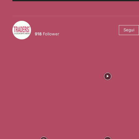
@tradersmagazineitalia
Segui
918
Follower