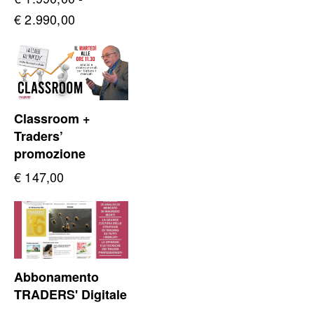
Fascia
€
2.990,00
di
prezzo:
da
€ 1.990,00
Classroom +
a
Traders’
€ 2.990,00
promozione
€
147,00
Abbonamento
TRADERS' Digitale