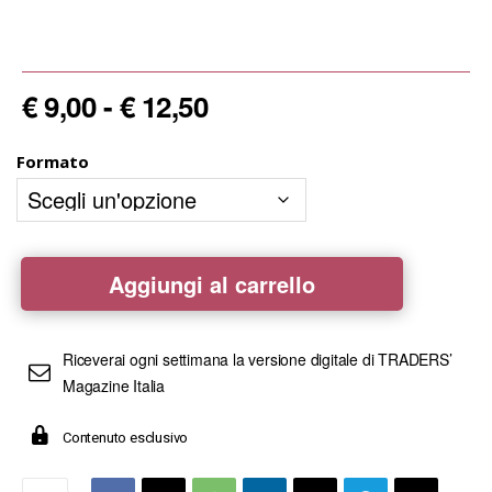
Fascia
€
9,00
-
€
12,50
di
prezzo:
Formato
da
€ 9,00
a
€ 12,50
Traders'
Aggiungi al carrello
Numero
02
-
Febbraio
Riceverai ogni settimana la versione digitale di TRADERS’
2021
Magazine Italia
quantità
Contenuto esclusivo