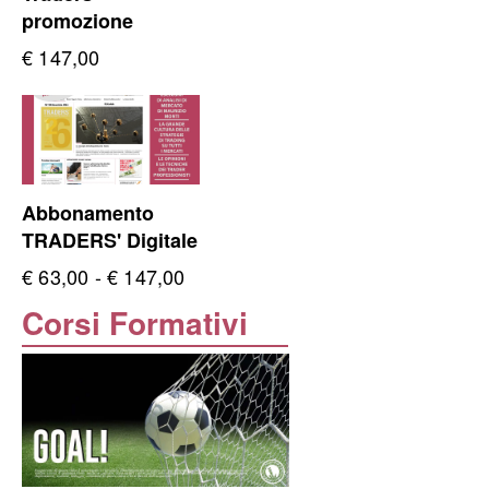
€ 2.990,00
promozione
€
147,00
Abbonamento
TRADERS' Digitale
Fascia
€
63,00
-
€
147,00
di
Corsi Formativi
prezzo:
da
€ 63,00
a
€ 147,00