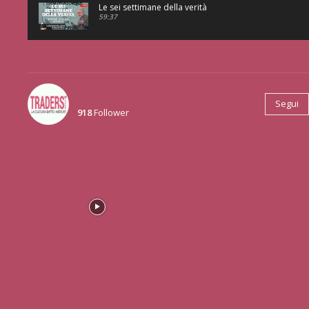
Le sei settimane della verità
59:37
@tradersmagazineitalia
Segui
918
Follower