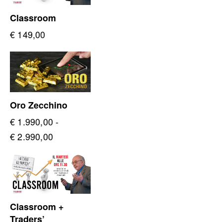
Classroom
€
149,00
Oro Zecchino
€
1.990,00
-
Fascia
€
2.990,00
di
prezzo:
da
€ 1.990,00
Classroom +
a
Traders’