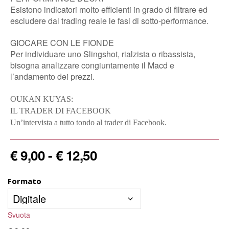
Esistono indicatori molto efficienti in grado di filtrare ed
escludere dal trading reale le fasi di sotto-performance.
GIOCARE CON LE FIONDE
Per individuare uno Slingshot, rialzista o ribassista,
bisogna analizzare congiuntamente il Macd e
l’andamento dei prezzi.
OUKAN KUYAS:
IL TRADER DI FACEBOOK
Un’intervista a tutto tondo al trader di Facebook.
Fascia
€
9,00
-
€
12,50
di
prezzo:
Formato
da
€ 9,00
a
Svuota
€ 12,50