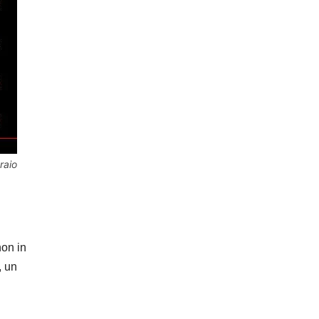
raio
non in
, un