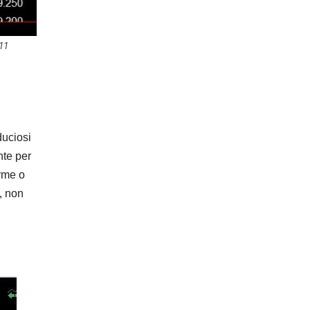
11
duciosi
nte per
erme o
, non