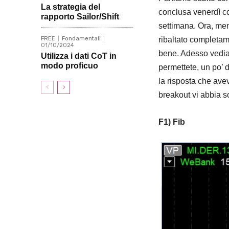
La strategia del
conclusa venerdì co
rapporto Sailor/Shift
settimana. Ora, men
ribaltato completame
FREE
Fondamentali
01/10/2024
bene. Adesso vediam
Utilizza i dati CoT in
modo proficuo
permettete, un po’ 
la risposta che ave
breakout vi abbia s
F1) Fib