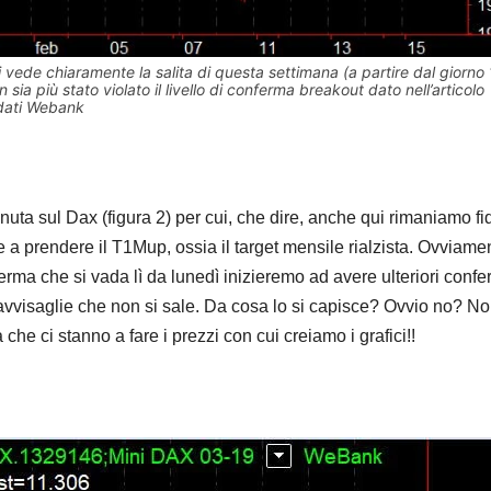
si vede chiaramente la salita di questa settimana (a partire dal giorno 
sia più stato violato il livello di conferma breakout dato nell’articolo
dati Webank
uta sul Dax (figura 2) per cui, che dire, anche qui rimaniamo fi
e a prendere il T1Mup, ossia il target mensile rialzista. Ovviame
rma che si vada lì da lunedì inizieremo ad avere ulteriori conf
avvisaglie che non si sale. Da cosa lo si capisce? Ovvio no? No
 che ci stanno a fare i prezzi con cui creiamo i grafici!!