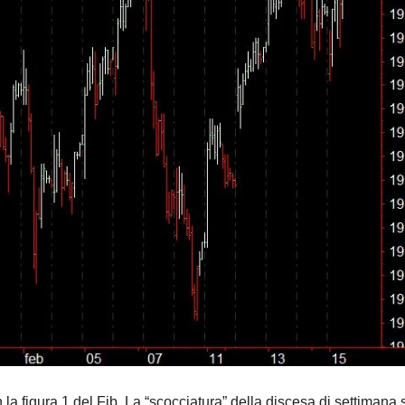
 la figura 1 del Fib. La “scocciatura” della discesa di settimana