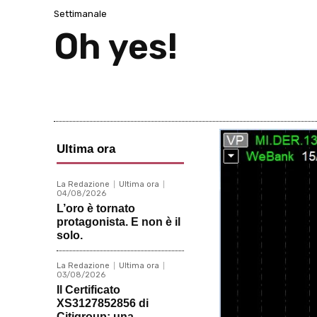
Settimanale
Oh yes!
Ultima ora
La Redazione
Ultima ora
04/08/2026
L’oro è tornato
protagonista. E non è il
solo.
La Redazione
Ultima ora
03/08/2026
Il Certificato
XS3127852856 di
Citigroup: una