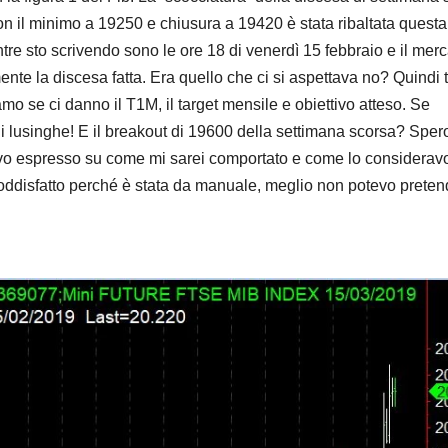
n il minimo a 19250 e chiusura a 19420 è stata ribaltata questa
tre sto scrivendo sono le ore 18 di venerdì 15 febbraio e il mer
nte la discesa fatta. Era quello che ci si aspettava no? Quindi t
o se ci danno il T1M, il target mensile e obiettivo atteso. Se
di lusinghe! E il breakout di 19600 della settimana scorsa? Sper
vo espresso su come mi sarei comportato e come lo consideravo
oddisfatto perché è stata da manuale, meglio non potevo preten