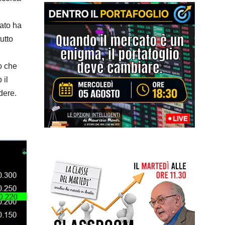
cato ha
utto
o che
 il
dere.