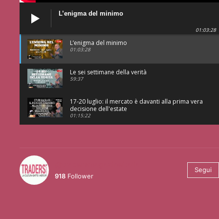
L’enigma del minimo
01:03:28
L’enigma del minimo
01:03:28
Le sei settimane della verità
59:37
17-20 luglio: il mercato è davanti alla prima vera
decisione dell'estate
01:15:22
@tradersmagazineitalia
Segui
918
Follower