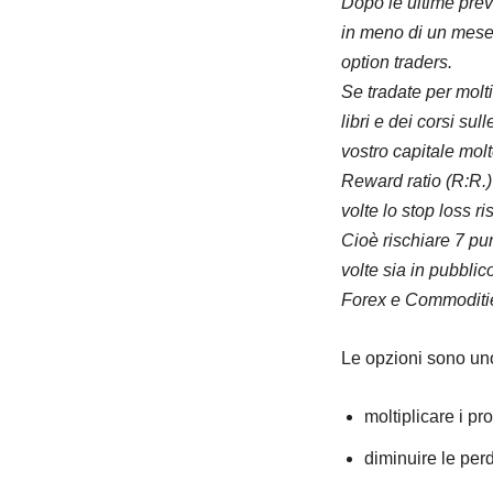
Dopo le ultime prev
in meno di un mese,
option traders.
Se tradate per molti
libri e dei corsi su
vostro capitale mol
Reward ratio (R:R.)
volte lo stop loss r
Cioè rischiare 7 p
volte sia in pubblic
Forex e Commodities
Le opzioni sono uno 
moltiplicare i pr
diminuire le perd