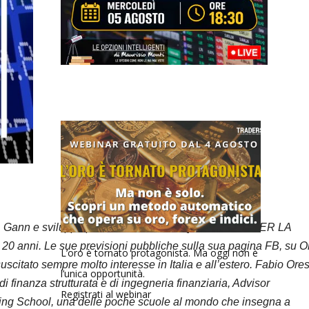
 W.D. Gann e sviluppa potenti TECNICHE QUANTICHE PER LA
0 anni. Le sue previsioni pubbliche sulla sua pagina FB, su O
L’oro è tornato protagonista. Ma oggi non è
scitato sempre molto interesse in Italia e all’estero. Fabio Ores
l’unica opportunità.
i finanza strutturata e di ingegneria finanziaria, Advisor
Registrati al webinar
rading School, una delle poche scuole al mondo che insegna a