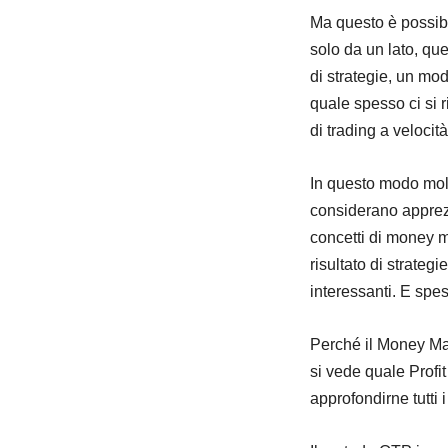
Ma questo è possibil
solo da un lato, que
di strategie, un mo
quale spesso ci si 
di trading a velocit
In questo modo molt
considerano apprezz
concetti di money m
risultato di strate
interessanti. E sp
Perché il Money Mana
si vede quale Profit
approfondirne tutti i d