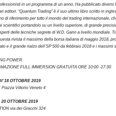
ofessionisti in un programma di un anno. Ha pubblicato diversi libr
i editori. “Quantum Trading” è il suo ultimo libro scritto in ing
o di riferimento per tutto il mondo del trading internazionale, che
 scientifici portandolo su un livello superiore, di grande precis
esperti delle tecniche segrete di W.D. Gann a livello mondiale. T
sta rivista il massimo della borsa italiana di maggio 2018, propr
cato e il grande rialzo dell’SP 500 da febbraio 2018 e i massimi 
ING POWER
MAZIONE FULL IMMERSION GRATUITA ORE 10:00 -17:30
I’ 18 OTTOBRE 2019
E
Piazza Vittorio Veneto 4
20 OTTOBRE 2019
CTION
via dei Gracchi 324