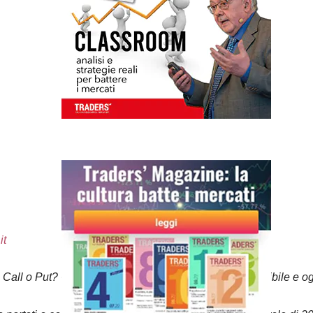
it
do Call o Put? Chi usa QTP option method sa che è possibile e og