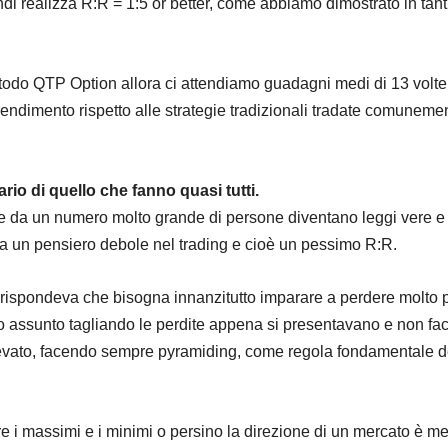
di realizza R:R = 1:5 or better, come abbiamo dimostrato in tant
todo QTP Option allora ci attendiamo guadagni medi di 13 volte
rendimento rispetto alle strategie tradizionali tradate comuneme
rio di quello che fanno quasi tutti.
se da un numero molto grande di persone diventano leggi vere e
i a un pensiero debole nel trading e cioè un pessimo R:R.
 rispondeva che bisogna innanzitutto imparare a perdere molto 
 assunto tagliando le perdite appena si presentavano e non fa
levato, facendo sempre pyramiding, come regola fondamentale d
e i massimi e i minimi o persino la direzione di un mercato è me