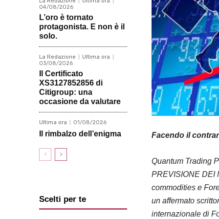
La Redazione
Ultima ora
04/08/2026
L’oro è tornato
protagonista. E non è il
solo.
La Redazione
Ultima ora
03/08/2026
Il Certificato
XS3127852856 di
Citigroup: una
occasione da valutare
Ultima ora
01/08/2026
Il rimbalzo dell’enigma
Facendo il contrari
Quantum Trading P
PREVISIONE DEI MAS
commodities e Forex,
Scelti per te
un affermato scritto
internazionale di F