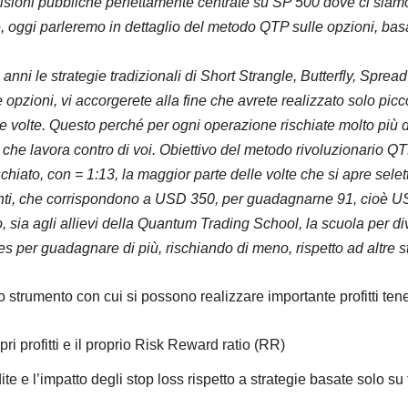
isioni pubbliche perfettamente centrate su SP 500 dove ci siamo
 oggi parleremo in dettaglio del metodo QTP sulle opzioni, basat
 anni le strategie tradizionali di Short Strangle, Butterfly, Spr
lle opzioni, vi accorgerete alla fine che avrete realizzato solo picc
te volte. Questo perché per ogni operazione rischiate molto più 
 che lavora contro di voi.
Obiettivo del metodo rivoluzionario QT
ischiato, con = 1:13, la maggior parte delle volte che si apre sel
unti, che corrispondono a USD 350, per guadagnarne 91, cioè U
o, sia agli allievi della Quantum Trading School, la scuola per d
 per guadagnare di più, rischiando di meno, rispetto ad altre st
strumento con cui si possono realizzare importante profitti tenen
opri profitti e il proprio Risk Reward ratio (RR)
ite e l’impatto degli stop loss rispetto a strategie basate solo s