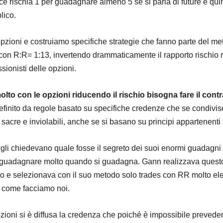
e rischia 1 per guadagnare almeno 5 se si parla di future e quin
lico.
pzioni e costruiamo specifiche strategie che fanno parte del me
, con R:R= 1:13, invertendo drammaticamente il rapporto rischio 
ssionisti delle opzioni.
to con le opzioni riducendo il rischio bisogna fare il contra
finito da regole basato su specifiche credenze che se condivi
 sacre e inviolabili, anche se si basano su principi appartenent
li chiedevano quale fosse il segreto dei suoi enormi guadagni
 guadagnare molto quando si guadagna. Gann realizzava questo
so e selezionava con il suo metodo solo trades con RR molto e
o come facciamo noi.
ioni si è diffusa la credenza che poiché è impossibile preveder