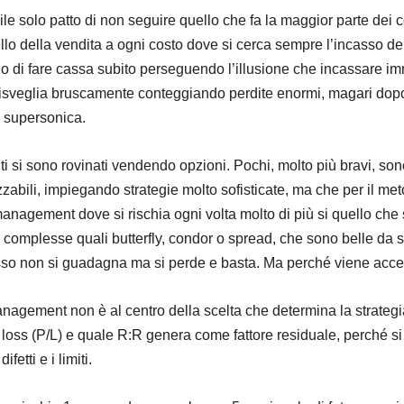
e solo patto di non seguire quello che fa la maggior parte dei co
llo della vendita a ogni costo dove si cerca sempre l’incasso del
do di fare cassa subito perseguendo l’illusione che incassare 
risveglia bruscamente conteggiando perdite enormi, magari dopo 
à supersonica.
i si sono rovinati vendendo opzioni. Pochi, molto più bravi, son
abili, impiegando strategie molto sofisticate, ma che per il met
anagement dove si rischia ogni volta molto di più si quello ch
gie complesse quali butterfly, condor o spread, che sono belle d
esso non si guadagna ma si perde e basta. Ma perché viene acc
gement non è al centro della scelta che determina la strategia, m
 loss (P/L) e quale R:R genera come fattore residuale, perché si 
ifetti e i limiti.