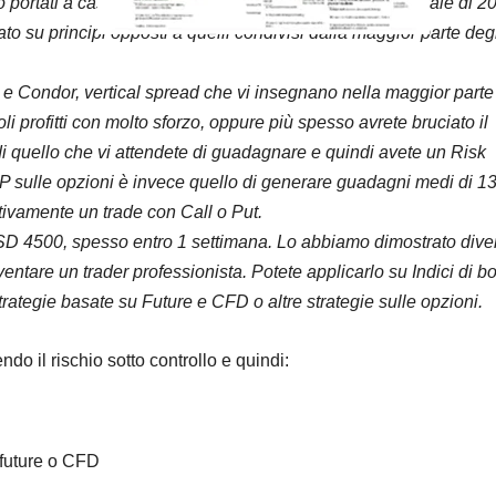
 portati a casa 19.000 dollari di guadagno con un capitale di 2
o su principi opposti a quelli condivisi dalla maggior parte deg
ead e Condor, vertical spread che vi insegnano nella maggior parte
oli profitti con molto sforzo, oppure più spesso avrete bruciato il
di quello che vi attendete di guadagnare e quindi avete un Risk
P sulle opzioni è invece quello di generare guadagni medi di 1
ettivamente un trade con Call o Put.
SD 4500, spesso entro 1 settimana. Lo abbiamo dimostrato dive
iventare un trader professionista.
Potete applicarlo su Indici di b
rategie basate su Future e CFD o altre strategie sulle opzioni.
do il rischio sotto controllo e quindi:
u future o CFD