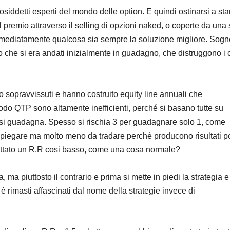
siddetti esperti del mondo delle option. E quindi ostinarsi a sta
 premio attraverso il selling di opzioni naked, o coperte da una 
immediatamente qualcosa sia sempre la soluzione migliore. Sogn
che si era andati inizialmente in guadagno, che distruggono i 
o sopravvissuti e hanno costruito equity line annuali che
odo QTP sono altamente inefficienti, perché si basano tutte su
e si guadagna. Spesso si rischia 3 per guadagnare solo 1, come
a spiegare ma molto meno da tradare perché producono risultati 
ettato un R.R cosi basso, come una cosa normale?
a piuttosto il contrario e prima si mette in piedi la strategia e
è rimasti affascinati dal nome della strategie invece di