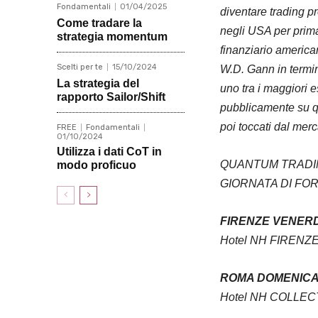
Fondamentali
01/04/2025
diventare trading pr
Come tradare la
negli USA per primar
strategia momentum
finanziario american
Scelti per te
15/10/2024
W.D. Gann in termini
La strategia del
uno tra i maggiori 
rapporto Sailor/Shift
pubblicamente su que
poi toccati dal mer
FREE
Fondamentali
01/10/2024
Utilizza i dati CoT in
QUANTUM TRAD
modo proficuo
GIORNATA DI FOR
FIRENZE VENERD
Hotel NH FIRENZ
ROMA DOMENICA 
Hotel NH COLLE