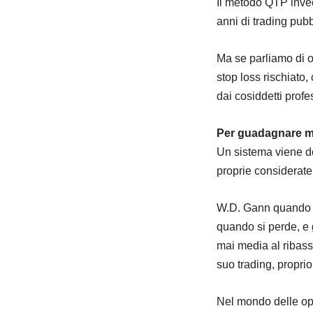
Il metodo QTP invec
anni di trading pubb
Ma se parliamo di o
stop loss rischiato
dai cosiddetti profe
Per guadagnare mol
Un sistema viene de
proprie considerate
W.D. Gann quando g
quando si perde, e
mai media al ribas
suo trading, propri
Nel mondo delle opz