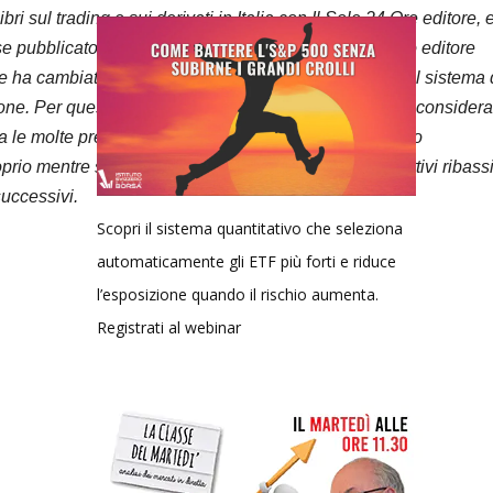
i sul trading e sui derivati in Italia con Il Sole 24 Ore editore, 
lese pubblicato a New York da J. Wiley & Sons, primario editore
 ha cambiato il volto dell’analisi tecnica, che spiega il sistema 
ione. Per questo lavoro di oltre 25 anni Fabio Oreste è considera
ra le molte previsioni pubbliche di successo ha previsto
io mentre si stava formando, indicando tutti gli obiettivi ribassi
successivi.
Scopri il sistema quantitativo che seleziona
automaticamente gli ETF più forti e riduce
l’esposizione quando il rischio aumenta.
Registrati al webinar