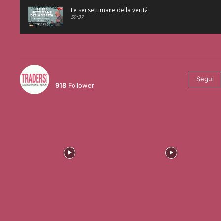
Le sei settimane della verità
59:37
@tradersmagazineitalia
Segui
918
Follower