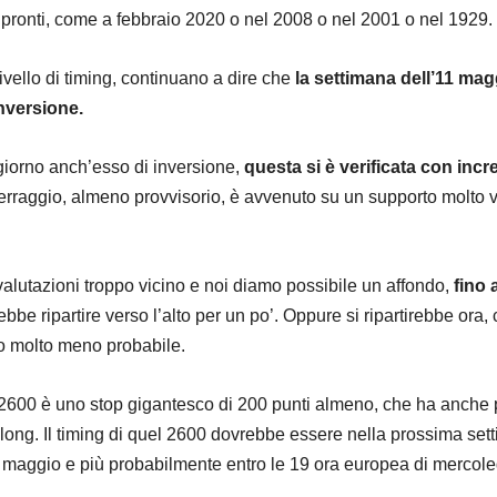
o pronti, come a febbraio 2020 o nel 2008 o nel 2001 o nel 1929.
 livello di timing, continuano a dire che
la settimana dell’11 mag
nversione.
 giorno anch’esso di inversione,
questa si è verificata con incr
tterraggio, almeno provvisorio, è avvenuto su un supporto molto v
alutazioni troppo vicino e noi diamo possibile un affondo,
fino 
rebbe ripartire verso l’alto per un po’. Oppure si ripartirebbe ora,
o molto meno probabile.
l 2600 è uno stop gigantesco di 200 punti almeno, che ha anche
 long. Il timing di quel 2600 dovrebbe essere nella prossima set
maggio e più probabilmente entro le 19 ora europea di mercole