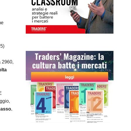
me
85)
a 2960,
lta
E
ggio,
basso.