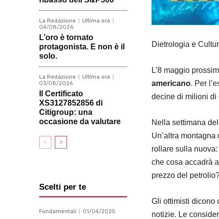
La Redazione
Ultima ora
04/08/2026
L’oro è tornato
Dietrologia e Cultu
protagonista. E non è il
solo.
L’8 maggio prossim
La Redazione
Ultima ora
americano
. Per l’
03/08/2026
Il Certificato
decine di milioni di 
XS3127852856 di
Citigroup: una
occasione da valutare
Nella settimana del
Un’altra montagna d
rollare sulla nuova
che cosa accadrà al
prezzo del petrolio
Scelti per te
Gli ottimisti dicon
Fondamentali
01/04/2025
notizie. Le conside