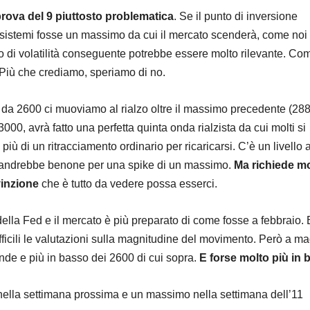
rova del 9 piuttosto problematica
. Se il punto di inversione
i sistemi fosse un massimo da cui il mercato scenderà, come noi
 di volatilità conseguente potrebbe essere molto rilevante. Co
 Più che crediamo, speriamo di no.
da 2600 ci muoviamo al rialzo oltre il massimo precedente (28
000, avrà fatto una perfetta quinta onda rialzista da cui molti si
iù di un ritracciamento ordinario per ricaricarsi. C’è un livello 
 andrebbe benone per una spike di un massimo.
Ma richiede mo
vinzione
che è tutto da vedere possa esserci.
ella Fed e il mercato è più preparato di come fosse a febbraio. 
fficili le valutazioni sulla magnitudine del movimento. Però a ma
nde e più in basso dei 2600 di cui sopra.
E forse molto più in 
nella settimana prossima e un massimo nella settimana dell’11