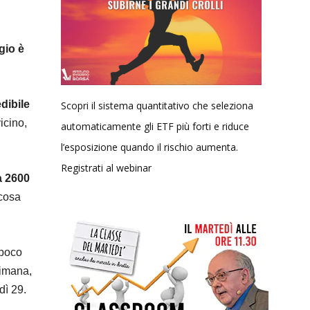
gio è
edibile
Scopri il sistema quantitativo che seleziona
icino,
automaticamente gli ETF più forti e riduce
l’esposizione quando il rischio aumenta.
Registrati al webinar
a 2600
 cosa
 poco
timana,
dì 29.