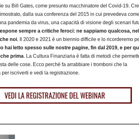
ie su Bill Gates, come presunto macchinatore del Covid-19. Cr
dimostrato, dalla sua conferenza del 2015 in cui prevedeva com
a pandemia da virus, una capacità di visione degli scenari fut
espone sempre a critiche feroci: ne sappiamo qualcosa, ne
nche noi
. Il 2020 e 2021 è un biennio difficile e lo ricorderemo pe
o hai letto spesso sulle nostre pagine, fin dal 2019, e per q
nche prima
. La Cultura Finanziaria è fatta di metodi che permett
usta delle cose. Ecco perché fa arrabbiare i tromboni che la
per iscriverti e vedi la registrazione.