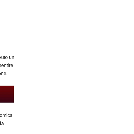
vuto un
sentire
one.
onomica
la