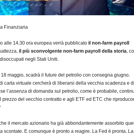
ra Finanziaria
o alle 14.30 ora europea verrà pubblicato
il non-farm payroll
esattezza,
il più sconvolgente non-farm payroll della storia
, c
disoccupati negli Stati Uniti.
 18 maggio, scadrà il future del petrolio con consegna giugno.
i carta virtuale cercherà di liberarsi della vecchia scadenza e d
: se l’assenza di domanda sul petrolio, come è probabile, contin
 prezzo del vecchio contratto e agli ETF ed ETC che riproducon
?
o che il mercato azionario ha già abbondantemente assorbito que
ra scontate. E comunque è pronto a reagire. La Fed è pronta. L