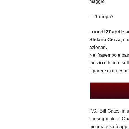
maggio.
E l’Europa?
Lunedì 27 aprile 
Stefano Cezza
, ch
azionari.
Nel frattempo è pa
indizio ulteriore sul
il parere di un esper
P.S.: Bill Gates, i
conseguente al Covi
mondiale sarà appun