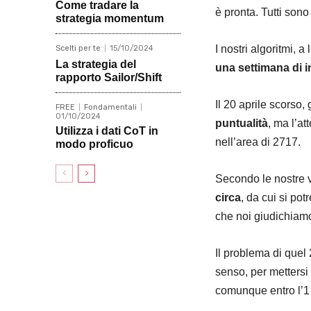
Come tradare la
è pronta. Tutti son
strategia momentum
I nostri algoritmi, a
Scelti per te
15/10/2024
La strategia del
una settimana di i
rapporto Sailor/Shift
Il 20 aprile scorso,
FREE
Fondamentali
01/10/2024
puntualità
, ma l’a
Utilizza i dati CoT in
nell’area di 2717.
modo proficuo
Secondo le nostre v
circa
, da cui si pot
che noi giudichiam
Il problema di que
senso, per mettersi
comunque entro l’1 