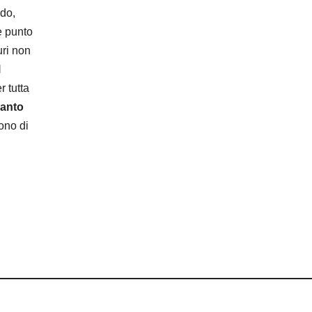
edo,
e punto
uri non
l
r tutta
uanto
ono di