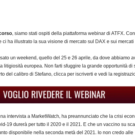
scorso
, siamo stati ospiti della piattaforma webinar di ATFX. Con
e ci ha illustrato la sua visione di mercato sul DAX e sui mercati
ssato un weekend, quello del 25 e 26 aprile, da dove abbiamo a
la litigiosità europea. Non farti sfuggire la grande opportunità di 
to del calibro di Stefano, clicca per iscriverti e vedi la registrazi
n una intervista a MarketWatch, ha preannunciato che la crisi ec
d-19 durerà per tutto il 2020 e il 2021. E che un vaccino su sca
to disponibile nella seconda metà del 2021. Io non credo alle