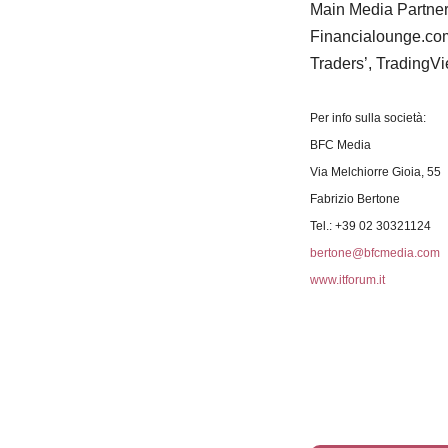
Main Media Partner
Financialounge.com
Traders’, TradingVi
Per info sulla società:
BFC Media
Via Melchiorre Gioia, 55
Fabrizio Bertone
Tel.: +39 02 30321124
bertone@bfcmedia.com
www.itforum.it
Traders’ Maga