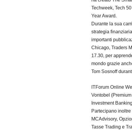
Techweek, Tech 50 d
Year Award.
Durante la sua carr
strategia finanziari
importanti pubblica
Chicago, Traders M
17.30, per apprender
mondo grazie anche 
Tom Sosnoff durante
ITForum Online Wee
Vontobel (Premium P
Investment Banking
Partecipano inoltre
MCAdvisory, Opzione
Tasse Trading e Tra