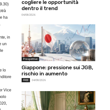
cogliere le opportunità
9.30)
dentro il trend
otrà
04/08/2026
ne ha
.
nte, in
e un
le
Prospettive
Giappone: pressione sui JGB,
e lo
rischio in aumento
nditore
04/08/2026
FREE
or Vice
uolo
020,
i