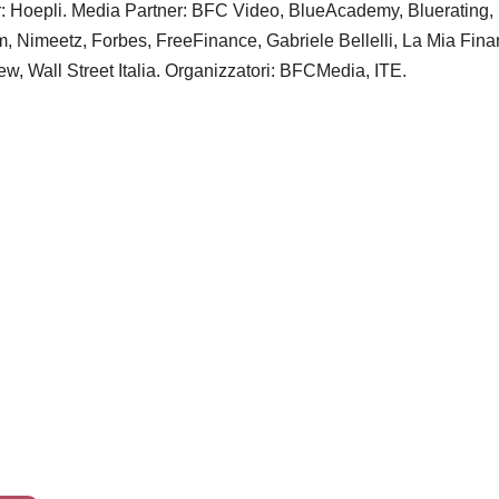
: Hoepli. Media Partner: BFC Video, BlueAcademy, Bluerating,
, Nimeetz, Forbes, FreeFinance, Gabriele Bellelli, La Mia Fina
ew, Wall Street Italia. Organizzatori: BFCMedia, ITE.
zine – nr 214 Agosto 2026