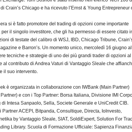
i Crain’s Chicago e ha ricevuto l’Ernst & Young Entrepreneur o
iera si è fatto promotore del trading di opzioni come importante
a per il singolo investitore, che gli ha permesso di essere citato i
zioni di testate del calibro di WSJ, IBD, Chicago Tribune, Crain’
agazine e Barron’s. Un momento unico, mercoledì 16 giugno al
e tecniche e strategie di uno dei più grandi trader di opzioni al
al contributo di Andrea Vaturi di Vantaggio Sleale che affianc
 il suo intervento.
k è organizzata in collaborazione con IWBank (Main Partner)
artner) e con i Top Partner: Borsa Italiana, Divisione IMI Corp
 di Intesa Sanpaolo, Sella, Societe Generale e UniCredit CIB.
 i Partner ACEPI, Bitpanda, Consultique, Directa, IoInvesto,
tika by Vantaggio Sleale, SIAT, SoldiExpert, Solution For Tra
ding Library. Scuola di Formazione Ufficiale: Sapienza Finanzia