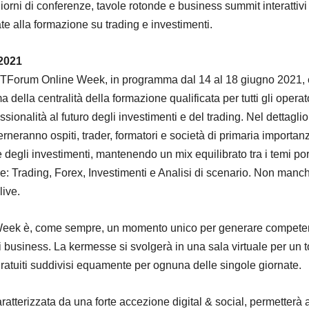
orni di conferenze, tavole rotonde e business summit interattivi
te alla formazione su trading e investimenti.
2021
 ITForum Online Week, in programma dal 14 al 18 giugno 2021, 
a della centralità della formazione qualificata per tutti gli operat
ionalità al futuro degli investimenti e del trading. Nel dettaglio,
terneranno ospiti, trader, formatori e società di primaria importan
 degli investimenti, mantenendo un mix equilibrato tra i temi por
e: Trading, Forex, Investimenti e Analisi di scenario. Non manc
live.
Week è, come sempre, un momento unico per generare compete
i business. La kermesse si svolgerà in una sala virtuale per un t
 gratuiti suddivisi equamente per ognuna delle singole giornate.
atterizzata da una forte accezione digital & social, permetterà a