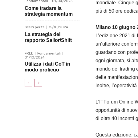
Fondamentali
01/04/2025
mondiale. Cinque gi
Come tradare la
più di 50 ore dedica
strategia momentum
Milano 10 giugno 
Scelti per te
15/10/2024
La strategia del
L’edizione 2021 di
rapporto Sailor/Shift
un’ulteriore conferm
guardano con profess
FREE
Fondamentali
01/10/2024
ogni giornata, si al
Utilizza i dati CoT in
mondo del trading e
modo proficuo
della manifestazion
inoltre, l’operatività 
L’ITForum Online 
opportunità di nuov
di oltre 40 incontri
Questa edizione, car