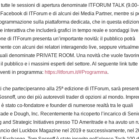
 a tutte le sessioni di apertura denominate ITFORUM TALK (9.00-
Facebook di ITForum e di alcuni dei Media Partner, mentre si p
programmazione sulla piattaforma dedicata, che in questa edizio
 interattiva che includerà grafici in tempo reale e sondaggi live
ione di ITForum presenta un’importante novità: il pubblico potrà
mente con alcuni dei relatori interagendo live, seppure virtualme
rtuali denominate PRIVATE ROOM. Una novità che vuole favorir
 il pubblico e i massimi esperti del settore. Al seguente link tutte 
eventi in programma:
https://itforum.it/#Programma
.
ti che parteciperanno alla 25ª edizione di ITForum, sarà present
osnoff, uno dei più autorevoli trader di opzioni al mondo. Impre
, è stato co-fondatore e founder di numerose realtà tra le quali
rade e Dough, Inc. Recentemente ha ricoperto l’incarico di Seni
g and Strategic Initiatives presso TD Ameritrade e ha avuto un r
ancio del Luckbox Magazine nel 2019 e successivamente, nel 2
 Exchange. Tom Sosnoff è stato inserito nell’elenco Tech 100 d