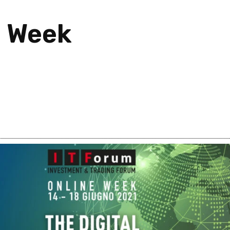
e Week
26