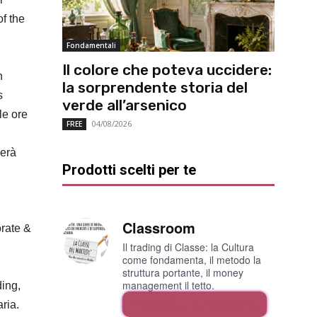
f the
Fondamentali
Il colore che poteva uccidere:
n
la sorprendente storia del
s
verde all’arsenico
le ore
04/08/2026
FREE
herà
Prodotti scelti per te
Classroom
orate &
Il trading di Classe: la Cultura
come fondamenta, il metodo la
struttura portante, il money
management il tetto.
ding,
Visualizza prodotto
ria.