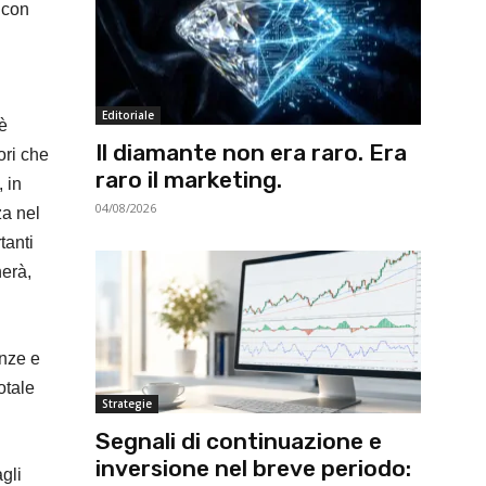
 con
Editoriale
è
Il diamante non era raro. Era
ori che
raro il marketing.
 in
04/08/2026
za nel
tanti
herà,
nze e
otale
Strategie
Segnali di continuazione e
inversione nel breve periodo:
gli