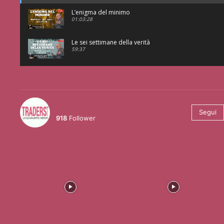
L’enigma del minimo
01:03:28
Le sei settimane della verità
59:37
@tradersmagazineitalia
Segui
918
Follower