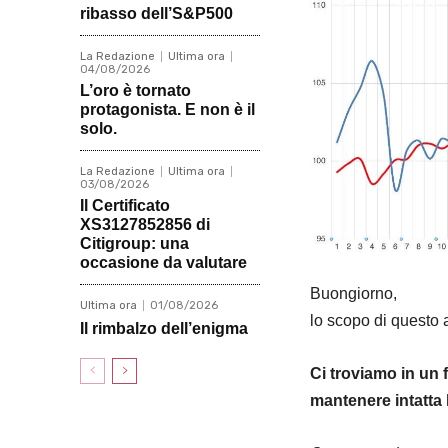
ribasso dell’S&P500
La Redazione
Ultima ora
04/08/2026
L’oro è tornato
protagonista. E non è il
solo.
La Redazione
Ultima ora
03/08/2026
Il Certificato
XS3127852856 di
Citigroup: una
occasione da valutare
Buongiorno,
Ultima ora
01/08/2026
lo scopo di questo a
Il rimbalzo dell’enigma
Ci troviamo in un 
mantenere intatta 