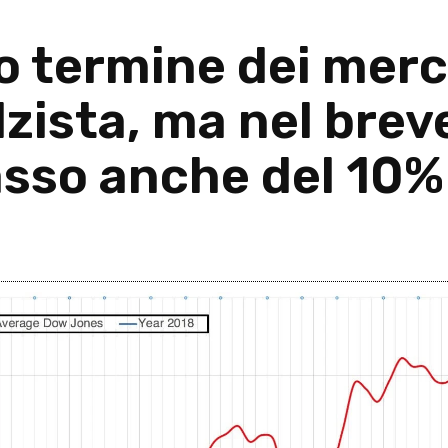
io termine dei merc
lzista, ma nel bre
basso anche del 10%