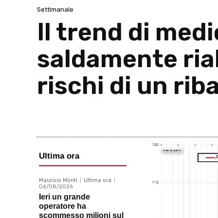
Settimanale
Il trend di med
saldamente ria
rischi di un ri
Ultima ora
Maurizio Monti
Ultima ora
06/08/2026
Ieri un grande
operatore ha
scommesso milioni sul