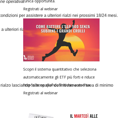
l’unica opportunità.
one operativa.
Registrati al webinar
dizioni per assistere a ulteriori rialzi nei prossimi 18/24 mesi.
a ulteriori rialzi dei mercati economici.
Scopri il sistema quantitativo che seleziona
automaticamente gli ETF più forti e riduce
l’esposizione quando il rischio aumenta.
rialzo lasciando “alle spalle” definitivamente l’area di minimo
Registrati al webinar