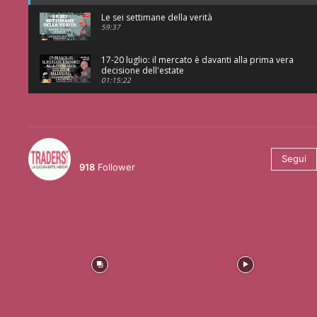
Le sei settimane della verità
59:37
17-20 luglio: il mercato è davanti alla prima vera
decisione dell'estate
01:15:22
@tradersmagazineitalia
Segui
918
Follower