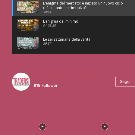
L'enigma del mercato: è iniziato un nuovo ciclo
o è soltanto un rimbalzo?
58:41
L’enigma del minimo
01:03:28
Le sei settimane della verità
59:37
@tradersmagazineitalia
Segui
918
Follower