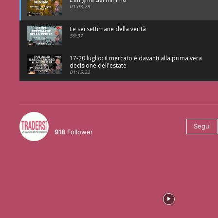
01:03:28
Le sei settimane della verità
59:37
17-20 luglio: il mercato è davanti alla prima vera
decisione dell'estate
01:15:22
@tradersmagazineitalia
Segui
918
Follower