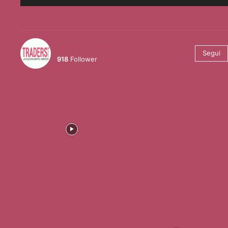
@tradersmagazineitalia
Segui
918
Follower