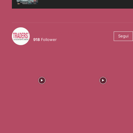
@tradersmagazineitalia
Segui
918
Follower