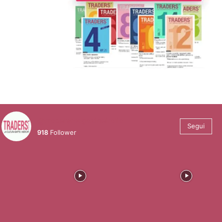
@tradersmagazineitalia
Segui
918
Follower