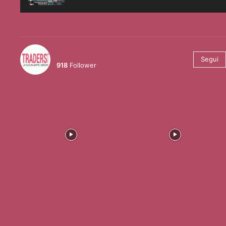
@tradersmagazineitalia
Segui
918
Follower