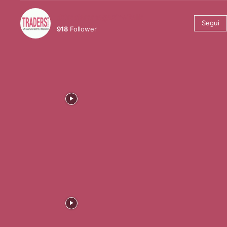
@tradersmagazineitalia
Segui
918
Follower