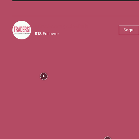
@tradersmagazineitalia
Segui
918
Follower