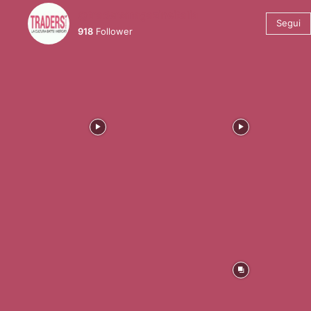
@tradersmagazineitalia
Segui
918
Follower