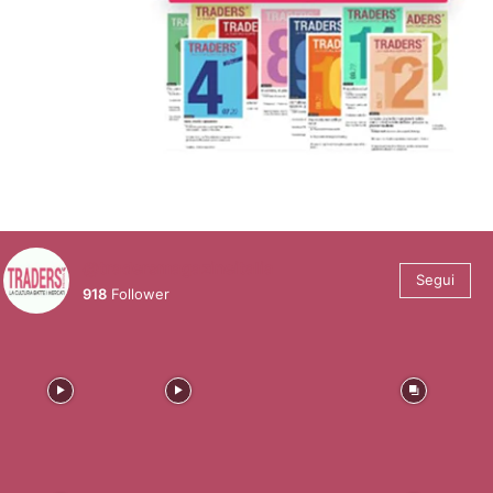
@tradersmagazineitalia
Segui
918
Follower